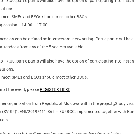
o 13.00, participants will also have the option of participating into insta
sations.
 meet SMEs and BSOs should meet other BSOs.
 session II 14.00 – 17.00
ssion can be defined as intersectoral networking. Participants will be a
attendees from any of the 5 sectors available.
o 17.00, participants will also have the option of participating into insta
sations.
 meet SMEs and BSOs should meet other BSOs.
on at the event, please
REGISTER HERE
ner organization from Republic of Moldova within the project „Study visi
on (SV-SF)”, ENI/2019/411-865 – EU4BCC, implemented together with E
iaus.
information https://connectingcompanies.eu/index.php/projects/