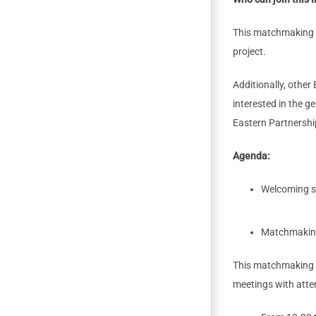
This matchmaking 
project.
Additionally, other
interested in the g
Eastern Partnership
Agenda:
Welcoming s
Matchmaking
This matchmaking se
meetings with atten