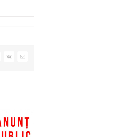
+
interest
Vk
Email