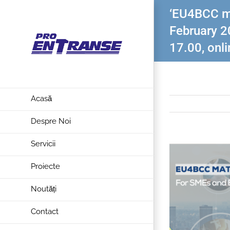
‘EU4BCC m
February 2
17.00, onli
Acasă
Despre Noi
Servicii
View
Larger
Proiecte
Image
Noutăți
Contact