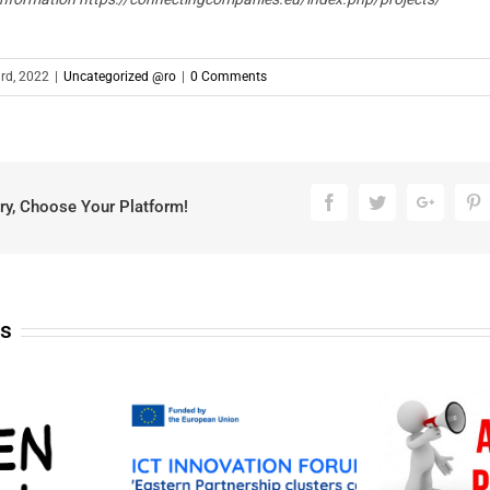
3rd, 2022
|
Uncategorized @ro
|
0 Comments
Facebook
Twitter
Google
P
ry, Choose Your Platform!
ts