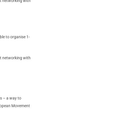
nt networking with
ble to organise 1-
nt networking with
ts – a way to
uropean Movement