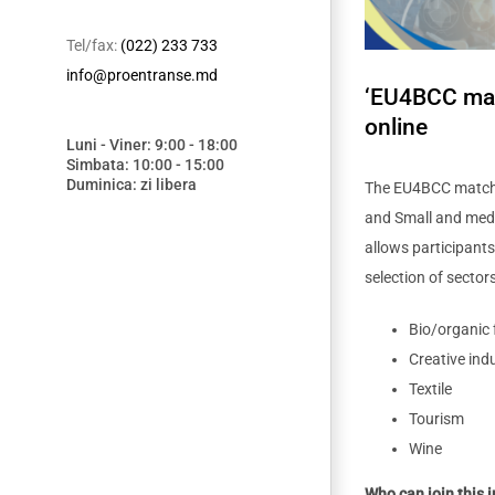
Tel/fax:
(022) 233 733
info@proentranse.md
‘EU4BCC mat
online
Luni - Viner: 9:00 - 18:00
Simbata: 10:00 - 15:00
Duminica: zi libera
The EU4BCC matchma
and Small and medi
allows participants
selection of sectors
Bio/organic
Creative ind
Textile
Tourism
Wine
Who can join this i