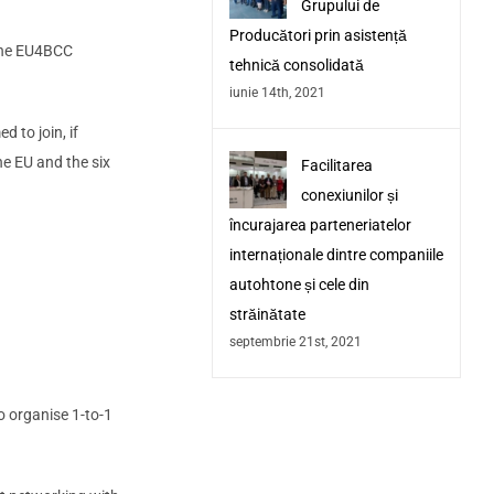
Grupului de
Producători prin asistență
 the EU4BCC
tehnică consolidată
iunie 14th, 2021
 to join, if
he EU and the six
Facilitarea
conexiunilor și
încurajarea parteneriatelor
internaționale dintre companiile
autohtone și cele din
străinătate
septembrie 21st, 2021
o organise 1-to-1