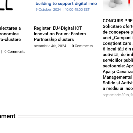
CONCURS PREL
Solicitare ofert
electarea a
Register! EU4Digital ICT
de concepere ș
 economice
Innovation Forum: Eastern
unei „Campanii 
ro-clustere
Partnership clusters
conștientizare 
octombrie 4th, 2024
|
0 Comments
6 localități din
|
0 Comments
activități de îm
serviciilor publ
sectoarele: Ap
Apă și Canaliza
Managementul 
Solide și Activi
a mediului înco
septembrie 30th, 
mment