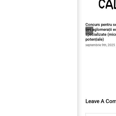
Concurs pentru s
trei aglomerații
specializate (mic
potențiale)
septembrie 9th, 2025
Leave A Co