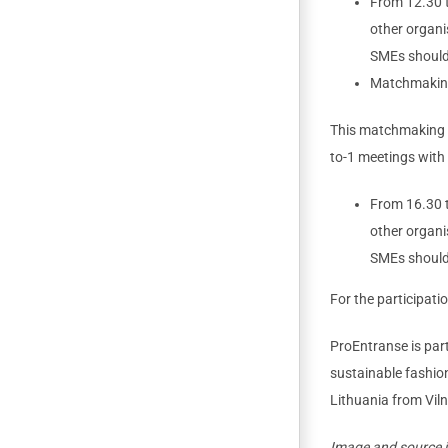
From 12.30 t
other organi
SMEs should
Matchmaking
This matchmaking se
to-1 meetings with 
From 16.30 t
other organi
SMEs should
For the participati
ProEntranse is part
sustainable fashi
Lithuania from Viln
Image and source 